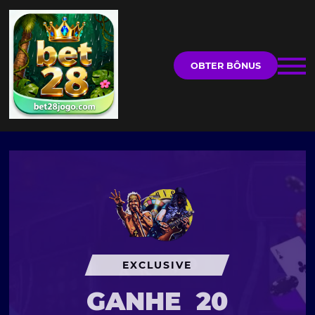
OBTER BÔNUS
EXCLUSIVE
GANHE
20