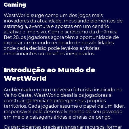
Gaming
WestWorld surge como um dos jogos mais
inovadores da atualidade, mesclando elementos de
estratégia, aventura e apostas em um cenário
atrativo e imersivo. Com o acréscimo da dinâmica
Bet 28, os jogadores agora têm a oportunidade de
explorar um mundo recheado de possibilidades
onde cada decisão pode levá-los a vitórias
emocionantes ou desafios inesperados.
Introdução ao Mundo de
WestWorld
Ambientado em um universo futurista inspirado no
Velho Oeste, WestWorld desafia os jogadores a
construir, gerenciar e proteger seus próprios
territórios. Cada jogador assume o papel de um líder,
responsável pelo desenvolvimento de seu povoado
em meio a paisagens áridas e cheias de perigo.
Os participantes precisam angariar recursos, formar