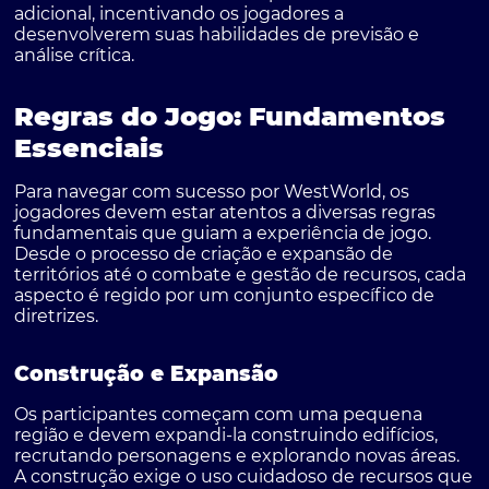
adicional, incentivando os jogadores a
desenvolverem suas habilidades de previsão e
análise crítica.
Regras do Jogo: Fundamentos
Essenciais
Para navegar com sucesso por WestWorld, os
jogadores devem estar atentos a diversas regras
fundamentais que guiam a experiência de jogo.
Desde o processo de criação e expansão de
territórios até o combate e gestão de recursos, cada
aspecto é regido por um conjunto específico de
diretrizes.
Construção e Expansão
Os participantes começam com uma pequena
região e devem expandi-la construindo edifícios,
recrutando personagens e explorando novas áreas.
A construção exige o uso cuidadoso de recursos que