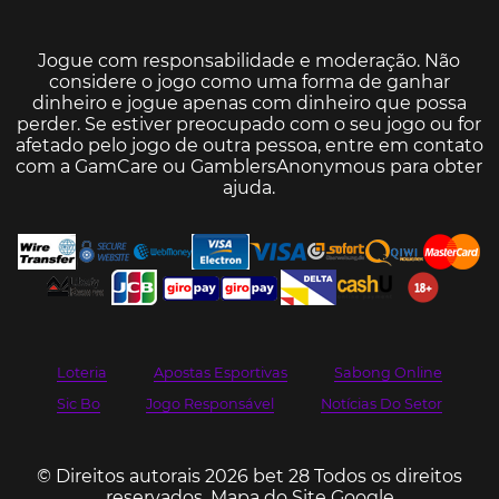
Jogue com responsabilidade e moderação. Não
considere o jogo como uma forma de ganhar
dinheiro e jogue apenas com dinheiro que possa
perder. Se estiver preocupado com o seu jogo ou for
afetado pelo jogo de outra pessoa, entre em contato
com a
GamCare
ou
GamblersAnonymous
para obter
ajuda.
Loteria
Apostas Esportivas
Sabong Online
Sic Bo
Jogo Responsável
Notícias Do Setor
© Direitos autorais 2026 bet 28 Todos os direitos
reservados.
Mapa do Site Google