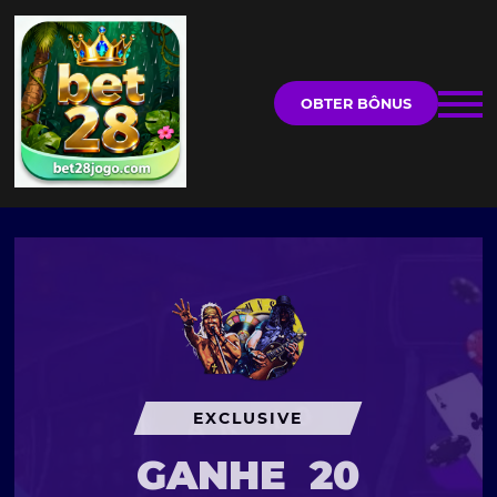
OBTER BÔNUS
EXCLUSIVE
GANHE
20