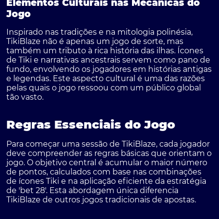
Elementos Culturais nas Mecânicas do
Jogo
Inspirado nas tradições e na mitologia polinésia,
TikiBlaze não é apenas um jogo de sorte, mas
também um tributo à rica história das ilhas. Ícones
de Tiki e narrativas ancestrais servem como pano de
fundo, envolvendo os jogadores em histórias antigas
e legendas. Este aspecto cultural é uma das razões
pelas quais o jogo ressoou com um público global
tão vasto.
Regras Essenciais do Jogo
Para começar uma sessão de TikiBlaze, cada jogador
deve compreender as regras básicas que orientam o
jogo. O objetivo central é acumular o maior número
de pontos, calculados com base nas combinações
de ícones Tiki e na aplicação eficiente da estratégia
de 'bet 28'. Esta abordagem única diferencia
TikiBlaze de outros jogos tradicionais de apostas.