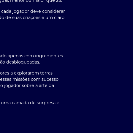
igual, menor ou maior que 28.
 cada jogador deve considerar
o de suas criações é um claro
ndo apenas com ingredientes
são desbloqueadas.
res a explorarem terras
 essas missões com sucesso
 jogador sobre a arte da
do uma camada de surpresa e