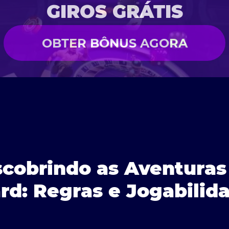
GIROS GRÁTIS
OBTER BÔNUS AGORA
scobrindo as Aventuras
rd: Regras e Jogabilid