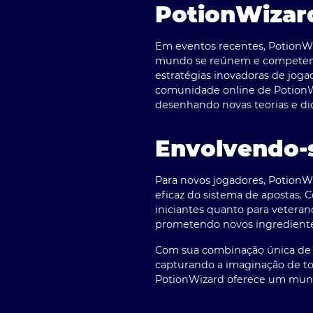
PotionWizar
Em eventos recentes, PotionWi
mundo se reúnem e competem e
estratégias inovadoras de joga
comunidade online de PotionWi
desenhando novas teorias e dica
Envolvendo-
Para novos jogadores, PotionW
eficaz do sistema de apostas. C
iniciantes quanto para veteran
prometendo novos ingrediente
Com sua combinação única de cr
capturando a imaginação de tod
PotionWizard oferece um mundo