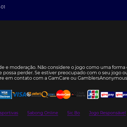
-01
de e moderação. Não considere o jogo como uma forma d
 possa perder. Se estiver preocupado com o seu jogo ou 
tre em contato com a
GamCare
ou
GamblersAnonymou
sportivas
Sabong Online
Sic Bo
Jogo Responsável