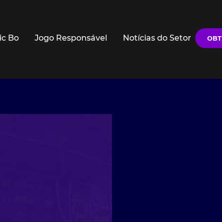
ic Bo
Jogo Responsável
Notícias do Setor
OBT