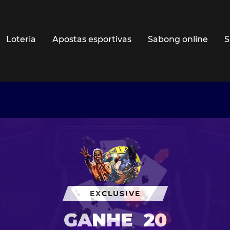
Loteria
Apostas esportivas
Sabong online
S
EXCLUSIVE
GANHE
20