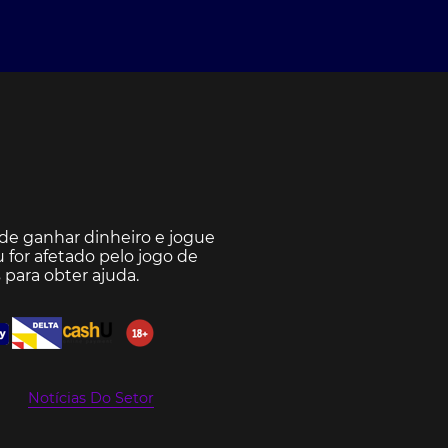
e ganhar dinheiro e jogue
for afetado pelo jogo de
s
para obter ajuda.
Notícias Do Setor