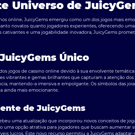
te Universo de JuicyG
nos online, JuicyGems emergiu como um dos jogos mais emoc
ai tanto novatos quanto jogadores experientes, oferecendo uma
cos cativantes e uma jogabilidade inovadora, JuicyGems promet
 JuicyGems Único
os jogos de cassino online devido à sua envolvente temática 
es vibrantes e gemas brilhantes que capturam a atenção dos
ia, mantendo-a imersiva e empolgante. Os símbolos das joi
ia ainda mais emocionante.
cente de JuicyGems
eu uma atualização que incorporou novos conceitos de joga
omo uma opção atrativa para jogadores que buscam aumentar su
eis lucros. Este novo recurso permitiu a JuicyGems adaptar-