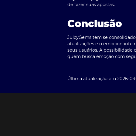
de fazer suas apostas.
Conclusão
JuicyGems tem se consolidado
atualizações e o emocionante r
seus usuários. A possibilidade 
quem busca emoção com segur
Última atualização em 2026-03