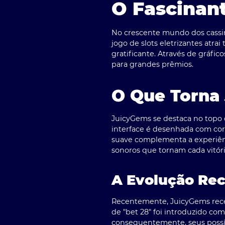
O Fascinan
No crescente mundo dos cassi
jogo de slots eletrizantes atr
gratificante. Através de gráfi
para grandes prêmios.
O Que Torna
JuicyGems se destaca no topo d
interface é desenhada com cor
suave complementa a experiênc
sonoros que tornam cada vitór
A Evolução Re
Recentemente, JuicyGems receb
de "bet 28" foi introduzido c
consequentemente, seus possív