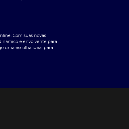
nline. Com suas novas
 dinâmico e envolvente para
ogo uma escolha ideal para