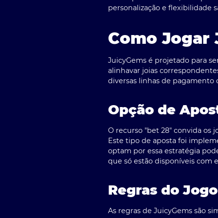
personalização e flexibilidade 
Como Jogar 
JuicyGems é projetado para ser
alinhavar joias correspondent
diversas linhas de pagamento c
Opção de Apost
O recurso "bet 28" convida os 
Este tipo de aposta foi implem
optam por essa estratégia pod
que só estão disponíveis com e
Regras do Jogo
As regras de JuicyGems são si