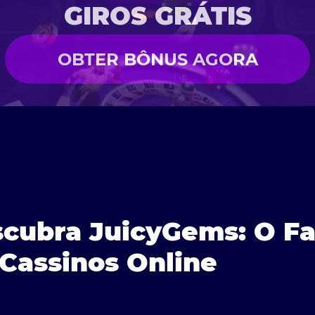
GIROS GRÁTIS
OBTER BÔNUS AGORA
scubra JuicyGems: O F
Cassinos Online