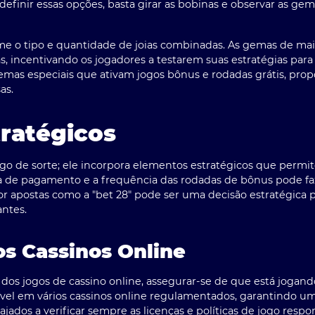
efinir essas opções, basta girar as bobinas e observar as gem
 o tipo e quantidade de joias combinadas. As gemas de mai
s, incentivando os jogadores a testarem suas estratégias para
emas especiais que ativam jogos bônus e rodadas grátis, pr
as.
ratégicos
o de sorte; ele incorpora elementos estratégicos que permi
a de pagamento e a frequência das rodadas de bônus pode faz
or apostas como a "bet 28" pode ser uma decisão estratégica
ntes.
s Cassinos Online
dos jogos de cassino online, assegurar-se de que está jogand
ível em vários cassinos online regulamentados, garantindo um
jados a verificar sempre as licenças e políticas de jogo resp