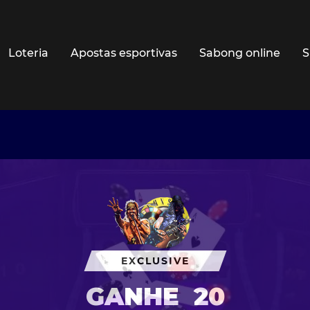
Loteria
Apostas esportivas
Sabong online
S
EXCLUSIVE
GANHE
20