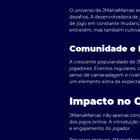
O universo de JManiaManiac es
desafios. A desenvolvedora de
de jogo em constante mudança q
entretém, mas também cultiva 
Comunidade e 
A crescente popularidade de 
jogadores. Eventos regulares,
senso de camaradagem e rivali
um elemento extra de expectat
Impacto no C
JManiaManiac não apenas conqu
dos jogos online. A introdução
e engajamento do jogador.