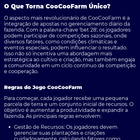
O Que Torna CooCooFarm Único?
O aspecto mais revolucionário de CooCooFarm é a
integração de apostas no gerenciamento diário da
fazenda. Com a palavra-chave 'bet 28', os jogadores
podem participar de competições sazonais, onde
diversos fatores, como condições climáticas e
eventos especiais, podem influenciar o resultado.
Isso não só incentiva uma abordagem mais
estratégica ao cultivo e criação, mas também engaja
a comunidade em um ciclo contínuo de competição
e cooperação.
Regras do Jogo CooCooFarm
Para começar, cada jogador recebe uma pequena
parcela de terra e um conjunto inicial de recursos. O
objetivo é aumentar a produtividade e expandir a
fazenda. As principais regras envolvem:
Gestão de Recursos:
Os jogadores devem
gerenciar suas plantações e criações
cuidadosamente, calculando fatores como