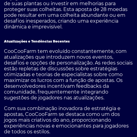
de suas plantas ou investir em melhorias para
proteger suas colheitas. Esta aposta de 28 moedas
pode resultar em uma colheita abundante ou em
desafios inesperados, criando uma experiência
dinâmica e imprevisível.
Atualizações e Tendências Recentes
CooCooFarm tem evoluído constantemente, com
atualizações que introduzem novos eventos,
desafios e opções de personalização. As redes sociais
estão repletas de discussões sobre estratégias
otimizadas e teorias de especialistas sobre como
maximizar os lucros com a função de apostas. Os
desenvolvedores incentivam feedbacks da
comunidade, frequentemente integrando
sugestões de jogadores nas atualizações.
Com sua combinação inovadora de estratégia e
apostas, CooCooFarm se destaca como um dos
jogos mais criativos do ano, proporcionando
experiências novas e emocionantes para jogadores
de todos os estilos.