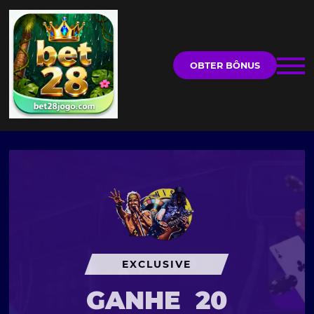
OBTER BÔNUS
EXCLUSIVE
GANHE
20