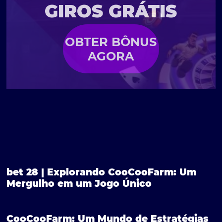
GIROS GRÁTIS
OBTER BÔNUS
AGORA
bet 28 | Explorando CooCooFarm: Um
Mergulho em um Jogo Único
CooCooFarm: Um Mundo de Estratégias