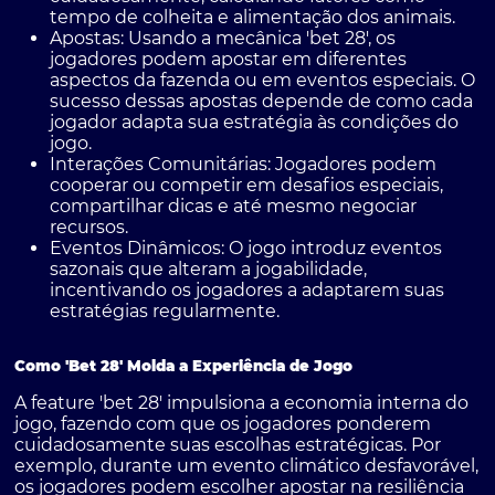
tempo de colheita e alimentação dos animais.
Apostas:
Usando a mecânica 'bet 28', os
jogadores podem apostar em diferentes
aspectos da fazenda ou em eventos especiais. O
sucesso dessas apostas depende de como cada
jogador adapta sua estratégia às condições do
jogo.
Interações Comunitárias:
Jogadores podem
cooperar ou competir em desafios especiais,
compartilhar dicas e até mesmo negociar
recursos.
Eventos Dinâmicos:
O jogo introduz eventos
sazonais que alteram a jogabilidade,
incentivando os jogadores a adaptarem suas
estratégias regularmente.
Como 'Bet 28' Molda a Experiência de Jogo
A feature 'bet 28' impulsiona a economia interna do
jogo, fazendo com que os jogadores ponderem
cuidadosamente suas escolhas estratégicas. Por
exemplo, durante um evento climático desfavorável,
os jogadores podem escolher apostar na resiliência